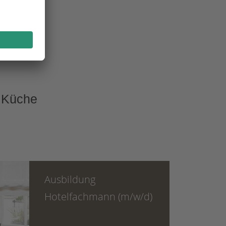
äste
Küche
Ausbildung
Hotelfachmann (m/w/d)