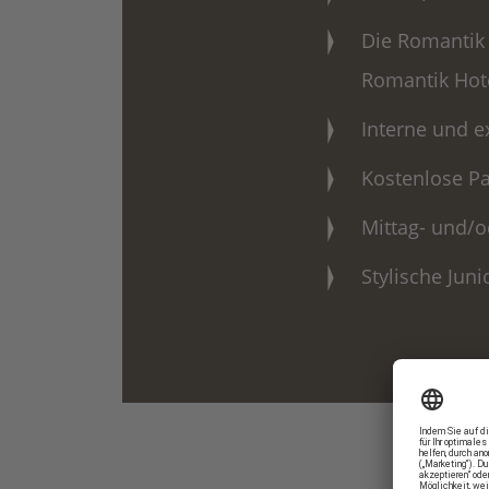
Die Romantik 
Romantik Hot
Interne und e
Kostenlose P
Mittag- und/
Stylische Jun