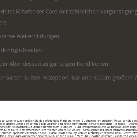
Hotel Mitarbeiter Card mit zahlreichen Vergünstigun
els
xterne Weiterbildungen
arkmöglichkeiten
oder Abendessen zu günstigen Konditionen
ior Garten Suiten, Rezeption, Bar und 600qm großem 