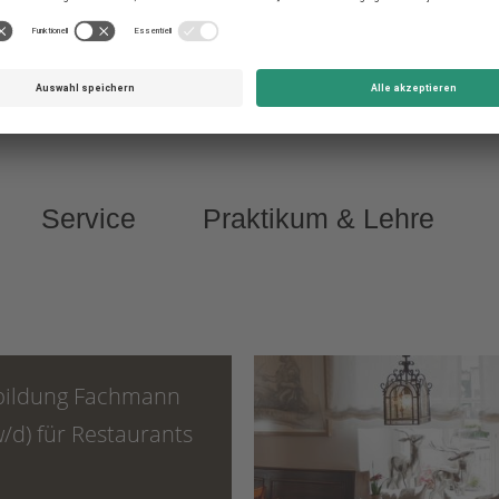
e Bereiche & viele neue G
Wir sind auf der Pirsch nach ...
Service
Praktikum & Lehre
bildung Fachmann
/d) für Restaurants