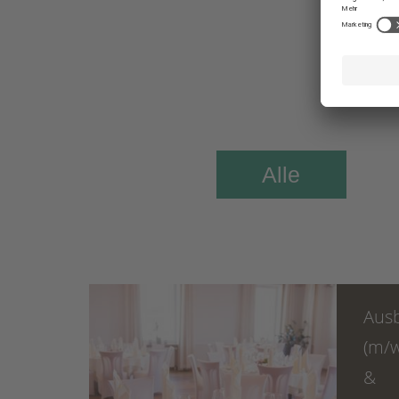
Neu
Alle
Aus
(m/w
&