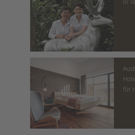
in T
Aus
Hot
für