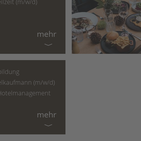
eilzeit (m/w/d)
mehr
bildung
elkaufmann (m/w/d)
 Hotelmanagement
mehr