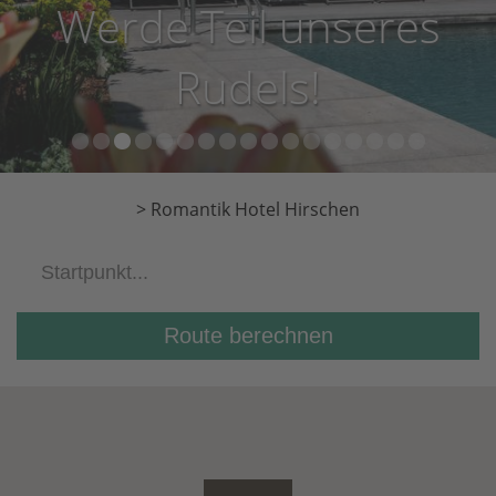
Werde Teil unseres
Rudels!
1
2
3
4
5
6
7
8
9
10
11
12
13
14
15
16
17
>
Romantik Hotel Hirschen