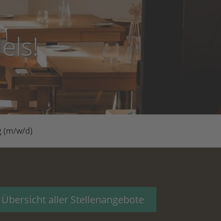
els!
g (m/w/d)
 Übersicht aller Stellenangebote