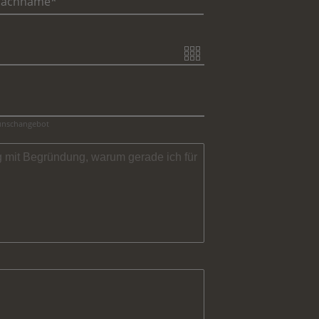
achname
Wunschangebot