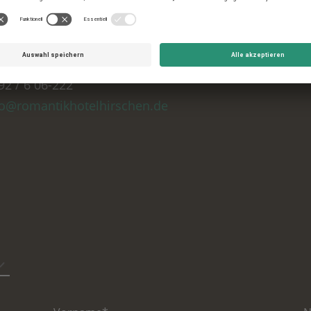
Deutschland
92 / 6 06-222
fo@
romantikhotelhirschen.
de