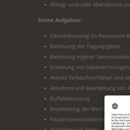
Mittag- und/oder Abendessen zu
Deine Aufgaben:
Gästebetreuung im Restaurant W
Betreuung der Tagungsgäste
Betreuung eigener Servicestatio
Erstellung von Gästerechnungen
Aktives Verkaufsverhalten und a
Annahme und Bearbeitung von A
Buffetbetreuung
Bearbeitung der Wochenliste und
Pausenzonenvorbereitung im MICE
Teilnahme an Team- und betrieb