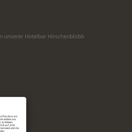
n unserer Hotelbar Hirschenblobb
ons)