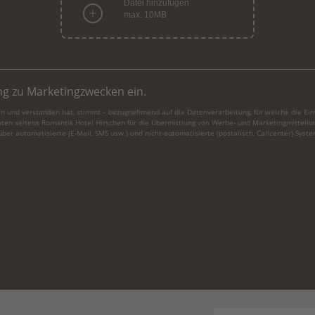
Datei hinzufügen
max. 10MB
ung zu Marketingzwecken ein.
n und verstanden hat, stimmt – bezugnehmend auf die Datenverarbeitung, für welche die Einw
ten seitens Romantik Hotel Hirschen für die Übermittlung von Werbe- und Marketingmitteilu
ber automatisierte (E-Mail, SMS usw.) und nicht-automatisierte (postalisch, Callcenter) Syste