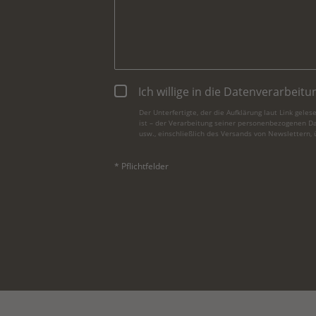
Ich willige in die Datenverarbeit
Der Unterfertigte, der die
Aufklärung laut Link
gelese
ist – der Verarbeitung seiner personenbezogenen Da
usw., einschließlich des Versands von Newslettern, ü
* Pflichtfelder