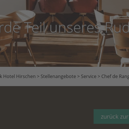
de Teil unseres Rud
k Hotel Hirschen
>
Stellenangebote
>
Service
>
Chef de Ran
zurück zur