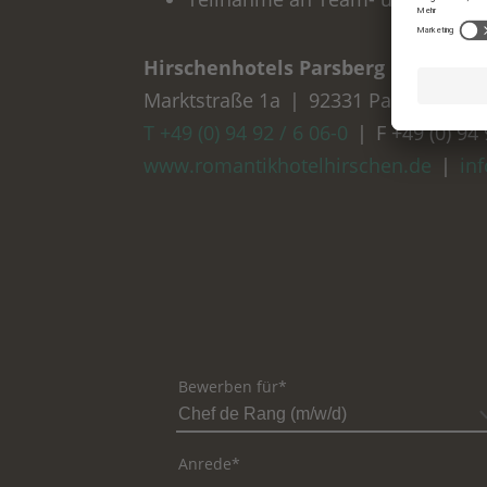
Hirschenhotels Parsberg GmbH
Marktstraße 1a
|
92331 Parsberg
|
T +49 (0) 94 92 / 6 06-0
|
F +49 (0) 94 
www.romantikhotelhirschen.de
|
in
Bewerben für*
Anrede