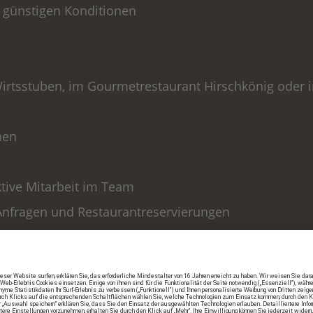
 günstigen Konditionen
irtsstuben, im Gourmetrestaurant Hirschkönig oder i
nen
ktive Mitarbeit im Team
nfragen und Restaurantreservierungen
 der Checklisten
-Bereich (Meetings Incentives Conventions Exhibiti
sinternen Schulungen